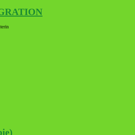
EGRATION
terin
ie)